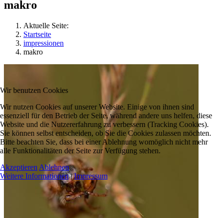
makro
Aktuelle Seite:
Startseite
impressionen
makro
Wir benutzen Cookies
Wir nutzen Cookies auf unserer Website. Einige von ihnen sind
essenziell für den Betrieb der Seite, während andere uns helfen, diese
Website und die Nutzererfahrung zu verbessern (Tracking Cookies).
Sie können selbst entscheiden, ob Sie die Cookies zulassen möchten.
Bitte beachten Sie, dass bei einer Ablehnung womöglich nicht mehr
alle Funktionalitäten der Seite zur Verfügung stehen.
Akzeptieren
Ablehnen
Weitere Informationen
|
Impressum