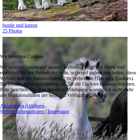
hunde und katzen
25 Photos
Wir benutzen Cookies
Wir nutzen Cookies auf unserer Website. Einige von ihnen sind
essenziell für den Betrieb der Seite, während andere uns helfen, diese
Website und die Nutzererfahrung zu verbessern (Tracking Cookies).
Sie können selbst entscheiden, ob Sie die Cookies zulassen möchten.
Bitte beachten Sie, dass bei einer Ablehnung womöglich nicht mehr
alle Funktionalitäten der Seite zur Verfügung stehen.
Akzeptieren
Ablehnen
Weitere Informationen
|
Impressum